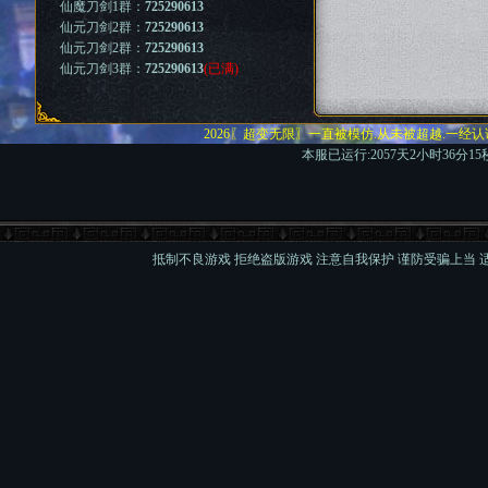
仙魔刀剑1群：
725290613
仙元刀剑2群：
725290613
仙元刀剑2群：
725290613
仙元刀剑3群：
725290613
(已满)
2026〖超变无限〗一直被模仿.从未被超越.一经
本服已运行:2057天2小时36分16
抵制不良游戏 拒绝盗版游戏 注意自我保护 谨防受骗上当 适度