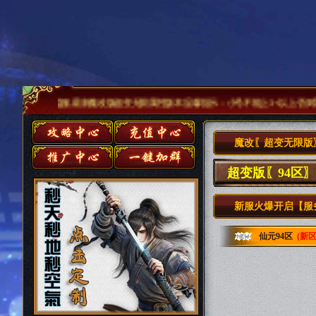
双公益服,最新魔改版超变无限属性版本 温馨提示：小号不能上3+以上.否则导致清号
魔改〖超变无限版
超变版〖94区
新服火爆开启【服务
仙元94区
(新