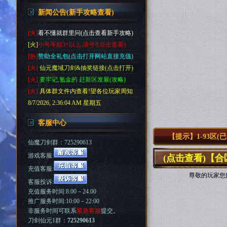
新闻公告(新手攻略查看)
[火]
看不懂就群里问(点击查看新手攻略)
[火]
小号不能3+以上.清号?(点击查看)
[热]
赞助全礼包(点击打开网站直接充值)
[火]
仙元魔域刀剑&抽奖链接(点击打开)
[火]
要牢记,氪金的 赶新区发展(攻略)
[火]
具体群文件内查看!望各位玩家周知
8/7/2026, 2:36:04 AM 星期五
客服中心
【提示】1-93区
仙魔刀剑群：725290613
游戏客服:
(点击查看)【
充值客服:
尊敬的玩家您
客服投诉:
充值服务时间:8:00－24.00
推广服务时间:10:00－22:00
非服务时间可联系
紧急客服
提交。
刀剑仙元1群：
725290613